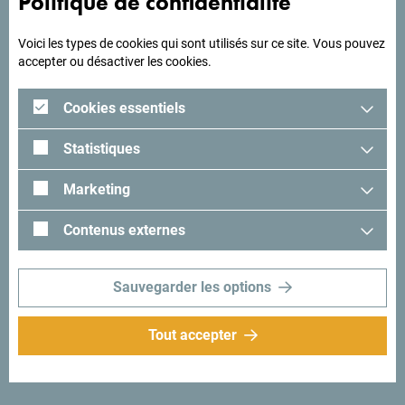
Politique de confidentialité
Voici les types de cookies qui sont utilisés sur ce site. Vous pouvez
Afficher plus
accepter ou désactiver les cookies.
Cookies essentiels
Statistiques
Agences de voyages
Marketing
Montenegro Quality
DMCs, Montenegro
Contenus externes
Agence de
Quality
Monte Vista
voyages
Travel
Montours
Sauvegarder les options
Tout accepter