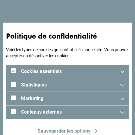
Suivez-nous:
Recevez des idées et
suggestions par
Politique de confidentialité
mail:
Voici les types de cookies qui sont utilisés sur ce site. Vous pouvez
Inscrivez-vous pour
accepter ou désactiver les cookies.
recevoir la newsletter
Cookies essentiels
Découvre ce pays unique!
Statistiques
Marketing
Si petit que tu pourrais en faire le tour en une après-midi.
Ne le survole pas, mais essaie au contraire de t’imprégner
Contenus externes
de sa beauté et de son caractère.
Sauvegarder les options