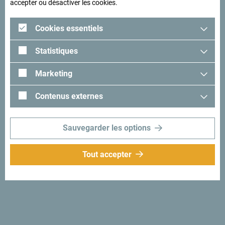
accepter ou désactiver les cookies.
Cookies essentiels
Statistiques
Marketing
Contenus externes
Sauvegarder les options
Vous venez visiter les
Tout accepter
Parcs nationaux?
Partez à la découverte des cinq Parcs nationaux du
Monténégro et de leurs paysages magnifiques: le massif
du Lovćen et ses points de vue sur les merveilleuses