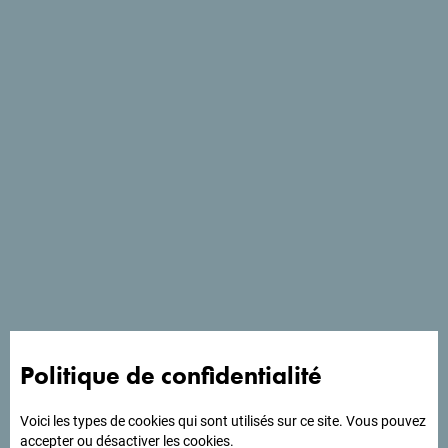
L’adresse idéale pour un séjour au cœur de Bijelo Polje.
L’hôtel Dvor allie le confort moderne et la chaleur d’un
accueil authentique, dans un environnement conçu pour
répondre aux attentes des voyageurs d’aujourd’hui. Que tu
séjournes pour affaires ou pour découvrir les paysages du
nord du Monténégro, tu y trouveras un cadre calme et
élégant, un service attentif et une hospitalité qui feront de
ton séjour une expérience inoubliable.
Politique de confidentialité
Voici les types de cookies qui sont utilisés sur ce site. Vous pouvez
accepter ou désactiver les cookies.