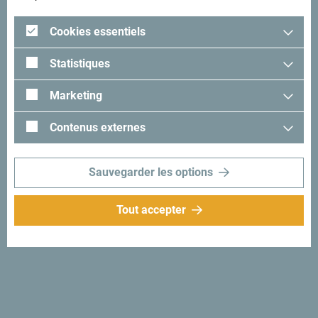
Cookies essentiels
Statistiques
Marketing
A la recherche d'idées
Contenus externes
pour votre voyage?
Sauvegarder les options
Lisez les impressions des visiteurs. Nous aimerions avoir
les vôtres: partagez-les avec le hashtag suivant:
Tout accepter
#gomontenegro
.