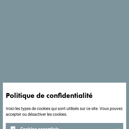
A la découverte de ce
pays
unique!
Le matin dans les
montagnes du nord
, l'après-midi sur les
plages du sud
. En très peu de temps, vous pourrez vous
imprégner de l'âme et de l'authenticité de ce
petit pays
magnifique
!
Politique de confidentialité
Voici les types de cookies qui sont utilisés sur ce site. Vous pouvez
accepter ou désactiver les cookies.