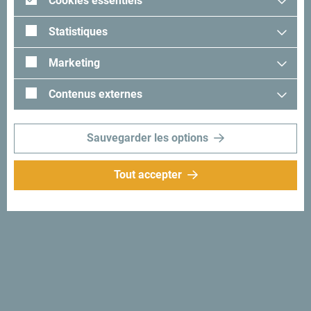
Cookies essentiels
Statistiques
Marketing
Les perles de l’Adriatique
Contenus externes
Explorez les Bouches de Kotor et le littoral avec
ses plages, ses montagnes imposantes et ses
Sauvegarder les options
villes qui témoignent du passage des Romains,
des Vénitiens et des Byzantins.
Tout accepter
Plus
Un pays à visiter