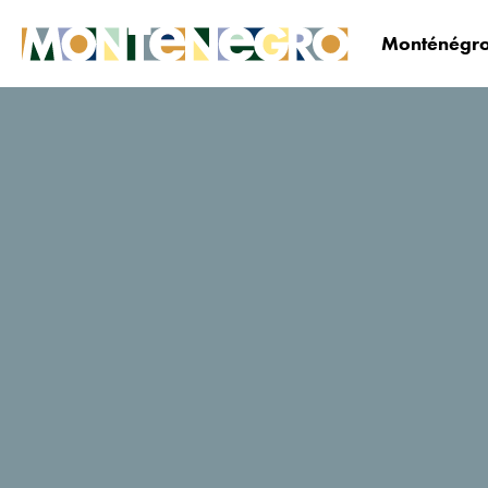
Monténégro
Le Monténégro
Planifiez&réservez
Où dormi
Koliba Pčelica