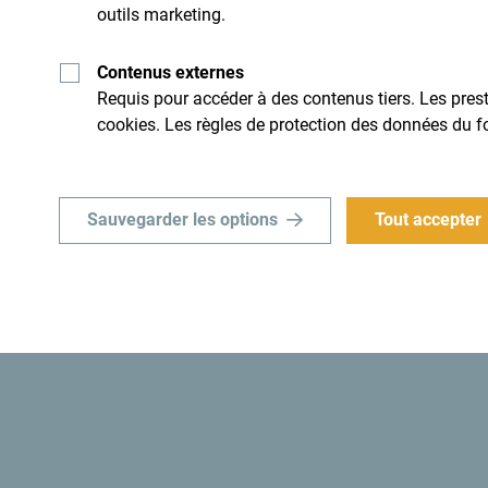
outils marketing.
Lisez les impressions des visiteurs. Nous aimerio
Contenus externes
hashtag suivant:
#gomontenegro
.
Requis pour accéder à des contenus tiers. Les presta
cookies. Les règles de protection des données du f
Sauvegarder les options
Tout accepter
Recevez des idées et
suggestions par mail: