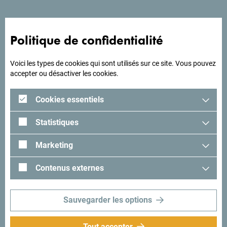
Politique de confidentialité
Voici les types de cookies qui sont utilisés sur ce site. Vous pouvez
accepter ou désactiver les cookies.
La maison séduira les couples, les familles et les petits
Cookies essentiels
groupes en quête de tranquillité et d’activités en plein air.
Pouvant accueillir jusqu’à sept personnes, elle dispose de
Statistiques
deux chambres confortables, d’une salle de bains moderne,
d’une cuisine fonctionnelle, d’un salon chaleureux et d’une
Marketing
terrasse. Le poêle à bois crée une ambiance chaleureuse et
conviviale qui, le soir venu, transforme la maison en un
Contenus externes
véritable refuge de montagne.
Sauvegarder les options
Tout accepter