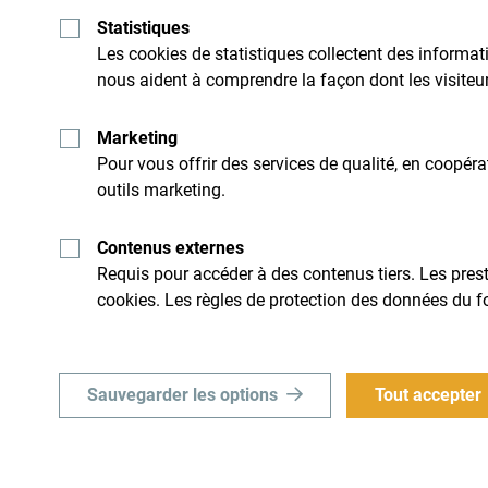
Statistiques
Les cookies de statistiques collectent des inform
nous aident à comprendre la façon dont les visiteurs
Marketing
Pour vous offrir des services de qualité, en coopér
outils marketing.
Contenus externes
Requis pour accéder à des contenus tiers. Les presta
Recevez des idées et
cookies. Les règles de protection des données du f
suggestions par mail:
Sauvegarder les options
Tout accepter
Explore cette d