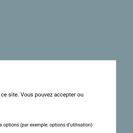
 première bière artisanale monténégrine. Avec
aurant offre une atmosphère conviviale qui
artisanale. C’est l’endroit idéal pour se
en plein cœur de Podgorica.
r ce site. Vous pouvez accepter ou
ns avoir les vôtres: partagez-les avec le
es options (par exemple: options d'utilisation)