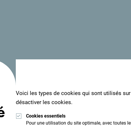
C’est ici, à l’Académie de la bière, qu’est née la
ses bières de qualité et sa carte soignée, le rest
séduit les amateurs de culture urbaine et de bière 
détendre, échanger et savourer une bonne bière, 
Voici les types de cookies qui sont utilisés su
désactiver les cookies.
é
Lisez les impressions des visiteurs. Nous aimerio
Cookies essentiels
hashtag suivant:
#gomontenegro
.
Pour une utilisation du site optimale, avec toutes l