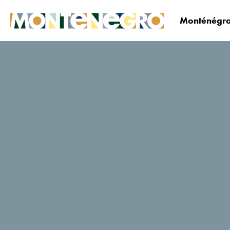
Monténégro
Le Monténégro
Planifiez&réservez
Où dormi
Akademija piva
(Académie de la
bière)
Notes des utilisateurs de
Tripadvisor