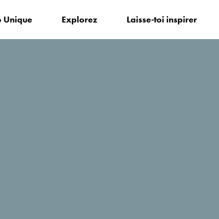
 Unique
Explorez
Laisse-toi inspirer
r?
Akademija piva (Académie de la bière)