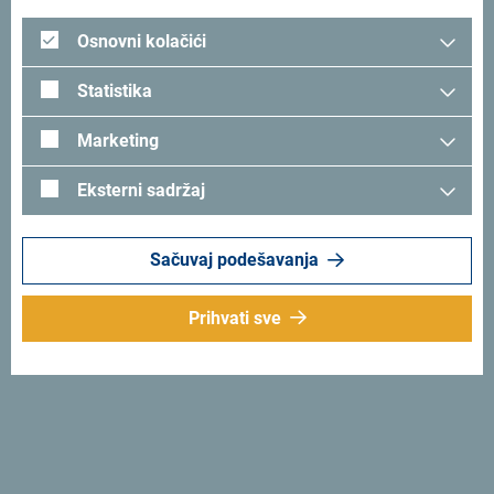
Aneks
Osnovni kolačići
Odluka - Partnerstvo sa turoperatorima i turističkim
Statistika
agencijama u promociji Crne Gore kao turističke destinacije
- mjera VI
Marketing
Eksterni sadržaj
Mjera VII - Podrška za unapređenje
organizovanih avionskih dolazaka putem
zajedničke marketing kampanje sa
turoperatorima
Sačuvaj podešavanja
Prihvati sve
Aneks I
Aneks II
Odluka MJERA VII unapređenje organizovanih
avionskih dolazaka putem zajedničke marketing kampanje