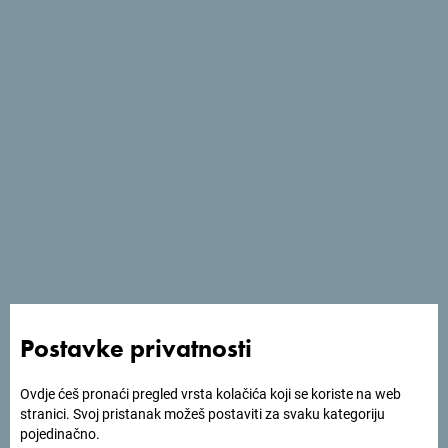
smještajnih kapaciteta, potrošnje i zaposlenosti. .
Mjera IV - Podrška za razvoj MICE turizma
Odluka o odabiru projekta za dobijanje podrške za
razvoj MICE turizma - mjera IV
Mjera V - Podrška za organizaciju
studijskih posjeta turoperatora i turističkih
agencija
Odluka o odabiru projekta za dobijanje podrške za
organizaciju studijskih posjeta turoperatora i turističkih
agencija - mjera V
Postavke privatnosti
Mjera VI - Partnerstvo sa turoperatorima i
Ovdje ćeš pronaći pregled vrsta kolačića koji se koriste na web
turističkim agencijama u promociji Crne
stranici. Svoj pristanak možeš postaviti za svaku kategoriju
Gore kao turističke destinacije
pojedinačno.