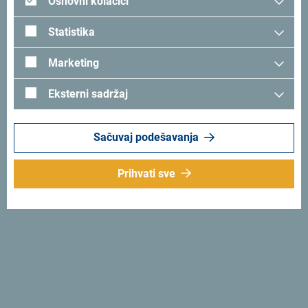
Osnovni kolačići
SAJMOVI 2025
Statistika
SAJMOVI 2024
Marketing
SAJMOVI 2023
Eksterni sadržaj
RADIONICE 2025
Sačuvaj podešavanja
Prihvati sve