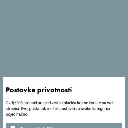
Prikaži više
Otkrij
Jedinstvenu
Crnu
Goru
Od juga do sjevera
za jedno popodne
. Crna Gora ti daje
priliku da za
kratko vrijeme osjetiš njenu dušu i
autentičnost
.
Postavke privatnosti
Ovdje ćeš pronaći pregled vrsta kolačića koji se koriste na web
stranici. Svoj pristanak možeš postaviti za svaku kategoriju
pojedinačno.