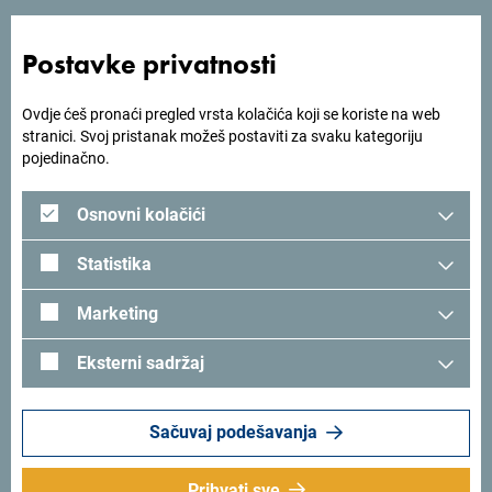
Postavke privatnosti
Pomjeri/prebaci fokus na prethodni
hift+Tab
element
Ovdje ćeš pronaći pregled vrsta kolačića koji se koriste na web
stranici. Svoj pristanak možeš postaviti za svaku kategoriju
nter
Potvrdi/Klikni na fokusirani element
pojedinačno.
Osnovni kolačići
reslednica
Označi/ukloni označeno polje
Statistika
Marketing
Prati nas:
Šaljemo ti ideje:
Prijavi se za newsletter
Eksterni sadržaj
Sačuvaj podešavanja
Zvanični sajt Nacionalne turističke
organizacije Crne Gore
Prihvati sve