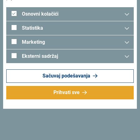
Osnovni kolačići
Statistika
Sprovedeni projekti EU/
Marketing
IPA
Eksterni sadržaj
Putovanje kroz vrijeme - Time Travel
Sačuvaj podešavanja
DUE MARI
Prihvati sve
Tur.grate 2
Nautour
DIOD
Holiday4All