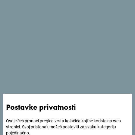
Projekti u toku EU/
IPA
ASCEND
Transdinarica 2
Dijalog za turizam
Kulturne i kreativne industrije za južnojadranski identitet
Postavke privatnosti
SA_CREATIVITY
#RomansWineDanube
Ovdje ćeš pronaći pregled vrsta kolačića koji se koriste na web
stranici. Svoj pristanak možeš postaviti za svaku kategoriju
pojedinačno.
STAR