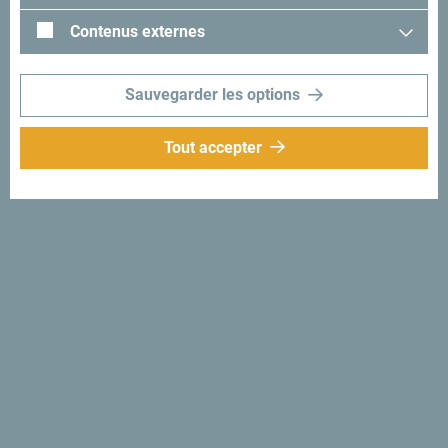
#gomontenegro
.
Contenus externes
Sauvegarder les options
Tout accepter
Suivez-nous:
Recevez des idées et
suggestions par
mail:
Inscrivez-vous pour
recevoir la newsletter