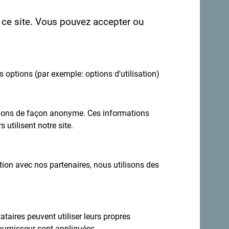
r ce site. Vous pouvez accepter ou
es options (par exemple: options d'utilisation)
Inscrivez-vous pour recevoir la newsletter
ations de façon anonyme. Ces informations
 utilisent notre site.
estination toute l'année
ation avec nos partenaires, nous utilisons des
 diversité.
taires peuvent utiliser leurs propres
ournisseur sont appliquées.