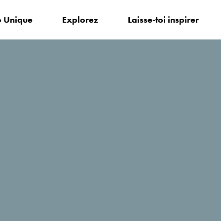
 Unique
Explorez
Laisse-toi inspirer
r?
Anastazija