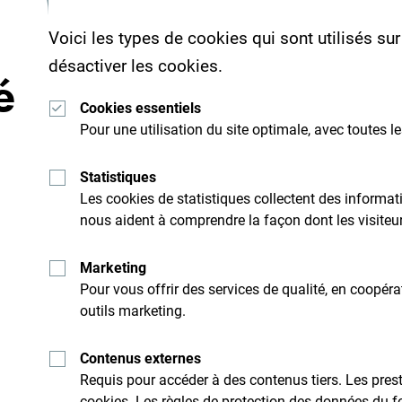
Voici les types de cookies qui sont utilisés su
désactiver les cookies.
é
Cookies essentiels
Pour une utilisation du site optimale, avec toutes l
Recevez des idées et
suggestions par mail:
Statistiques
Les cookies de statistiques collectent des inform
nous aident à comprendre la façon dont les visiteurs
Explore cette d
Marketing
Pour vous offrir des services de qualité, en coopér
outils marketing.
idi. Ne le survole pas, mais
Un petit pays d'une incroyable
son caractère.
Contenus externes
Requis pour accéder à des contenus tiers. Les presta
cookies. Les règles de protection des données du f