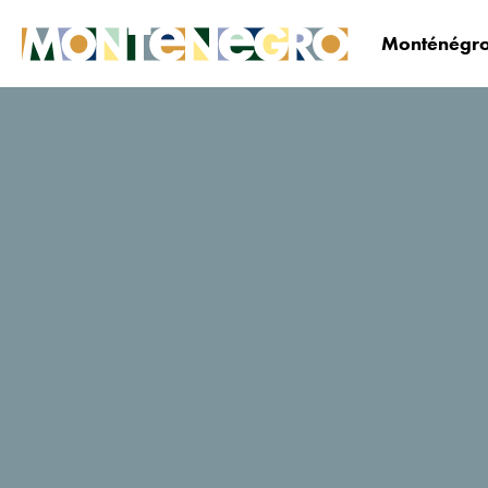
Monténégro
Le Monténégro
Planifiez&réservez
Où dormi
Anastazija
Notes des utilisateurs de
Tripadvisor
0 Avis