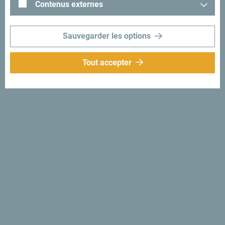
Contenus externes
Sauvegarder les options
Tout accepter
Suivez-nous:
Recevez des idées et
suggestions par
mail:
Inscrivez-vous pour
recevoir la newsletter
Découvre ce pays unique!