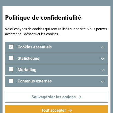
pour votre voyage?
Politique de confidentialité
Lisez les impressions des visiteurs. Nous aimerions avoir
les vôtres: partagez-les avec le hashtag suivant:
Voici les types de cookies qui sont utilisés sur ce site. Vous pouvez
accepter ou désactiver les cookies.
#gomontenegro
.
Cookies essentiels
Statistiques
Marketing
Contenus externes
Sauvegarder les options
Suivez-nous:
Recevez des idées et
Tout accepter