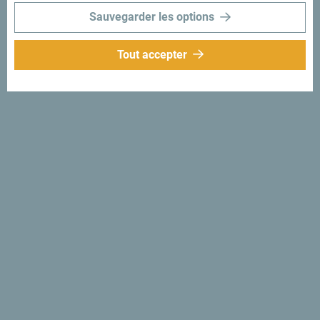
Sauvegarder les options
Tout accepter
Suivez-nous:
Recevez des idées et
suggestions par
mail:
Inscrivez-vous pour
recevoir la newsletter
Découvre ce pays unique!
Si petit que tu pourrais en faire le tour en une après-midi.
Ne le survole pas, mais essaie au contraire de t’imprégner