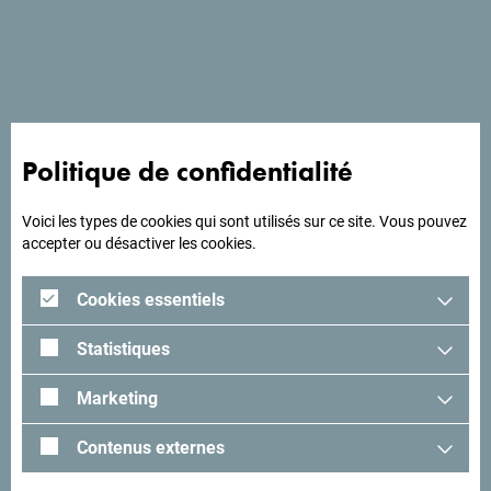
Bienvenue à l'hôtel Voco de Podgorica où se marient le
confort et la modernité pour un séjour inoubliable.
Politique de confidentialité
A la recherche d'idées
pour votre voyage?
Voici les types de cookies qui sont utilisés sur ce site. Vous pouvez
accepter ou désactiver les cookies.
Lisez les impressions des visiteurs. Nous aimerions avoir
Cookies essentiels
les vôtres: partagez-les avec le hashtag suivant:
#gomontenegro
.
Statistiques
Marketing
Contenus externes