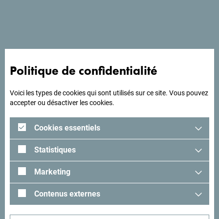
Voir sur Google Maps
A la recherche d'idées
Politique de confidentialité
pour votre voyage?
Voici les types de cookies qui sont utilisés sur ce site. Vous pouvez
accepter ou désactiver les cookies.
Lisez les impressions des visiteurs. Nous aimerions avoir
Cookies essentiels
les vôtres: partagez-les avec le hashtag suivant:
#gomontenegro
.
Statistiques
Marketing
Contenus externes