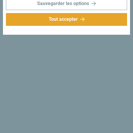
Sauvegarder les options
Tout accepter
Suivez-nous:
Recevez des idées et
suggestions par
mail:
Inscrivez-vous pour
recevoir la newsletter
Découvre ce pays unique!
Si petit que tu pourrais en faire le tour en une après-midi.
Ne le survole pas, mais essaie au contraire de t’imprégner
de sa beauté et de son caractère.