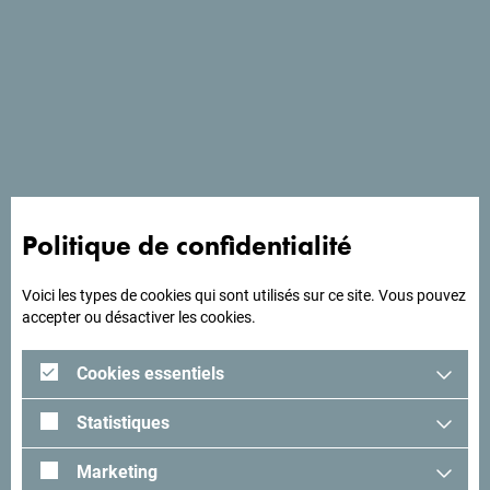
Voir sur Google Maps
Politique de confidentialité
Voici les types de cookies qui sont utilisés sur ce site. Vous pouvez
accepter ou désactiver les cookies.
A la recherche d'idées
pour votre voyage?
Cookies essentiels
Statistiques
Lisez les impressions des visiteurs. Nous aimerions avoir
les vôtres: partagez-les avec le hashtag suivant:
Marketing
#gomontenegro
.