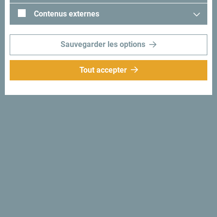
Contenus externes
Sauvegarder les options
Tout accepter
Suivez-nous:
Recevez des idées et
suggestions par
mail:
Inscrivez-vous pour
recevoir la newsletter