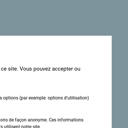
ns avoir les vôtres: partagez-les avec le
r ce site. Vous pouvez accepter ou
es options (par exemple: options d'utilisation)
ations de façon anonyme. Ces informations
 utilisent notre site.