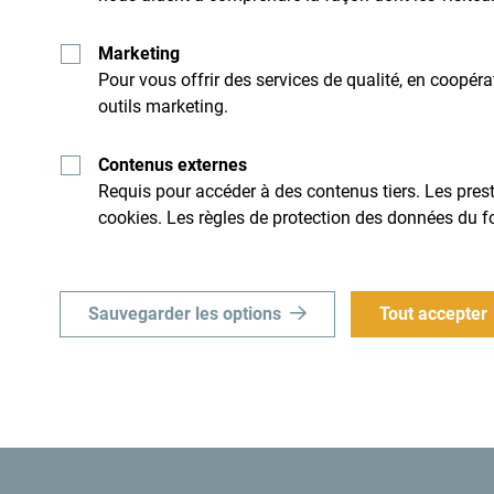
Marketing
Pour vous offrir des services de qualité, en coopér
outils marketing.
Recevez des idées et
suggestions par mail:
Contenus externes
Requis pour accéder à des contenus tiers. Les presta
cookies. Les règles de protection des données du f
Explore cette d
Sauvegarder les options
Tout accepter
idi. Ne le survole pas, mais
Un petit pays d'une incroyable
son caractère.