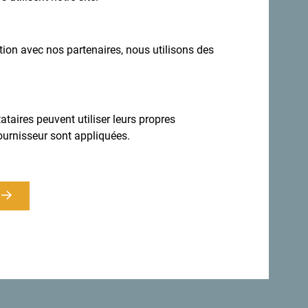
ation avec nos partenaires, nous utilisons des
Inscrivez-vous pour recevoir la newsletter
taires peuvent utiliser leurs propres
ournisseur sont appliquées.
estination toute l'année
 diversité.