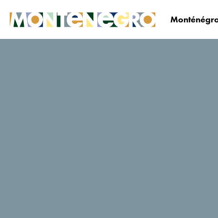
Monténégro
Le Monténégro
Planifiez&réservez
Où dormi
HUMA Hotel &
Villas
Notes des utilisateurs de
Tripadvisor
413 Avis