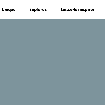
 Unique
Explorez
Laisse-toi inspirer
r?
HUMA Hotel & Villas