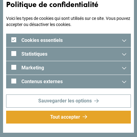
les vôtres: partagez-les avec le hashtag suivant:
Politique de confidentialité
#gomontenegro
.
Voici les types de cookies qui sont utilisés sur ce site. Vous pouvez
accepter ou désactiver les cookies.
Cookies essentiels
Statistiques
Marketing
Contenus externes
Suivez-nous:
Recevez des idées et
Sauvegarder les options
suggestions par
mail:
Tout accepter
Inscrivez-vous pour
recevoir la newsletter