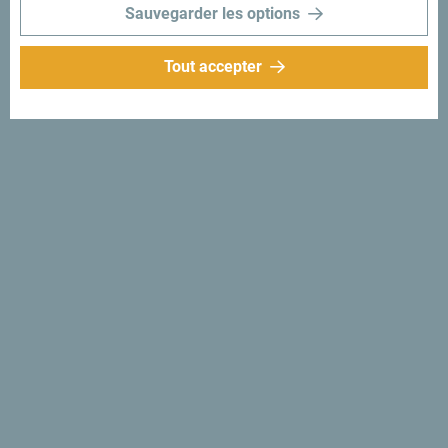
Sauvegarder les options
Tout accepter
Suivez-nous:
Recevez des idées et
suggestions par
mail:
Inscrivez-vous pour
recevoir la newsletter
Découvre ce pays unique!
Si petit que tu pourrais en faire le tour en une après-midi.
Ne le survole pas, mais essaie au contraire de t’imprégner
de sa beauté et de son caractère.