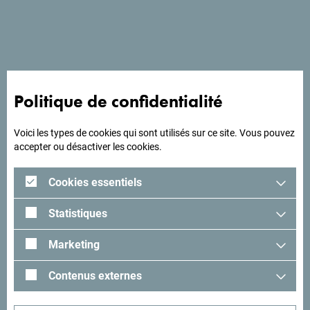
magnifique, à seulement 200 mètres de la plage et à
proximité de la Vieille ville de Budva.
Politique de confidentialité
A la recherche d'idées
pour votre voyage?
Voici les types de cookies qui sont utilisés sur ce site. Vous pouvez
accepter ou désactiver les cookies.
Lisez les impressions des visiteurs. Nous aimerions avoir
Cookies essentiels
les vôtres: partagez-les avec le hashtag suivant:
#gomontenegro
.
Statistiques
Marketing
Contenus externes