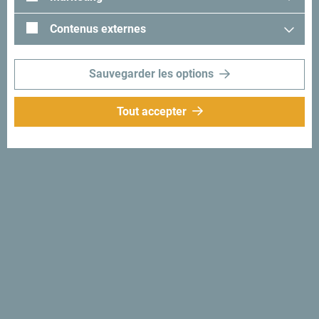
#gomontenegro
.
Contenus externes
Sauvegarder les options
Tout accepter
Suivez-nous:
Recevez des idées et
suggestions par
mail:
Inscrivez-vous pour
recevoir la newsletter