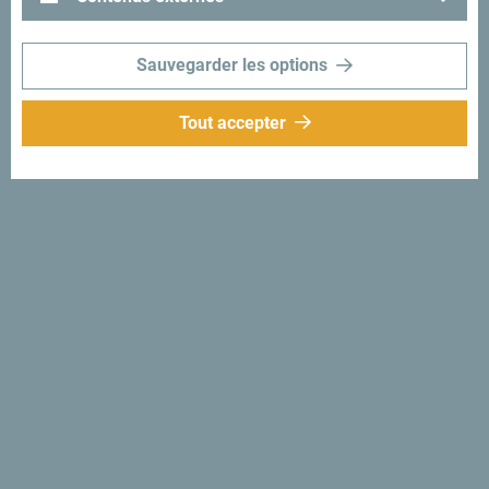
Sauvegarder les options
Tout accepter
Suivez-nous:
Recevez des idées et
suggestions par
mail:
Inscrivez-vous pour
recevoir la newsletter
Découvre ce pays unique!