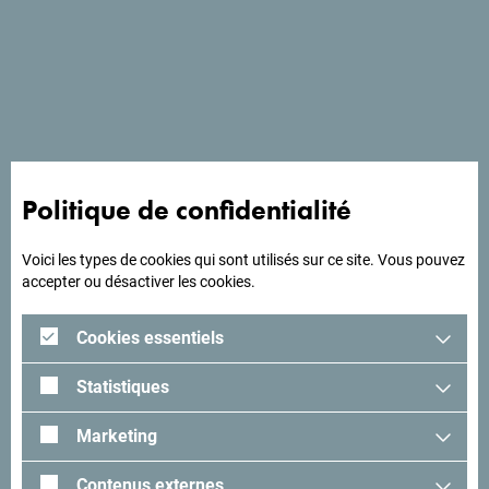
Voir sur Google Maps
La Vila Bojana-Budva se trouve à 500 mètres de la mer, à
proximité de la gare routière de Budva.
Politique de confidentialité
A la recherche d'idées
Voici les types de cookies qui sont utilisés sur ce site. Vous pouvez
accepter ou désactiver les cookies.
pour votre voyage?
Cookies essentiels
Lisez les impressions des visiteurs. Nous aimerions avoir
Statistiques
les vôtres: partagez-les avec le hashtag suivant:
#gomontenegro
.
Marketing
Contenus externes