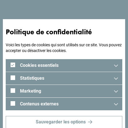
A la recherche d'idées
Politique de confidentialité
pour votre voyage?
Voici les types de cookies qui sont utilisés sur ce site. Vous pouvez
Lisez les impressions des visiteurs. Nous aimerions avoir
accepter ou désactiver les cookies.
les vôtres: partagez-les avec le hashtag suivant:
#gomontenegro
.
Cookies essentiels
Statistiques
Marketing
Contenus externes
Sauvegarder les options