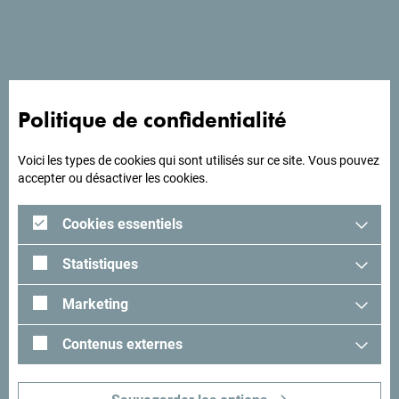
marine. La Vieille ville de Budva se trouve à 150 mètres.
A la recherche d'idées
Politique de confidentialité
pour votre voyage?
Voici les types de cookies qui sont utilisés sur ce site. Vous pouvez
accepter ou désactiver les cookies.
Lisez les impressions des visiteurs. Nous aimerions avoir
les vôtres: partagez-les avec le hashtag suivant:
Cookies essentiels
#gomontenegro
.
Statistiques
Marketing
Contenus externes