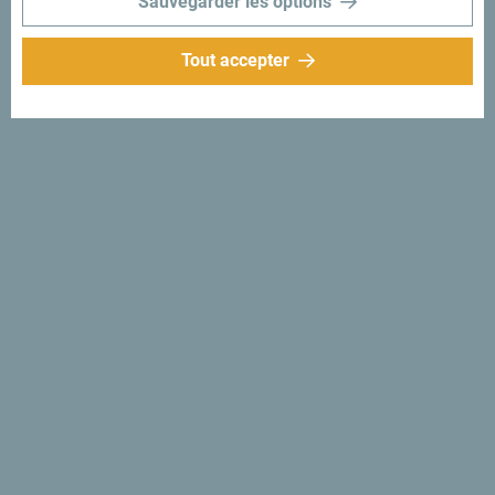
Sauvegarder les options
Tout accepter
Suivez-nous:
Recevez des idées et
suggestions par
mail:
Inscrivez-vous pour
recevoir la newsletter
Découvre ce pays unique!
Si petit que tu pourrais en faire le tour en une après-midi.
Ne le survole pas, mais essaie au contraire de t’imprégner
de sa beauté et de son caractère.