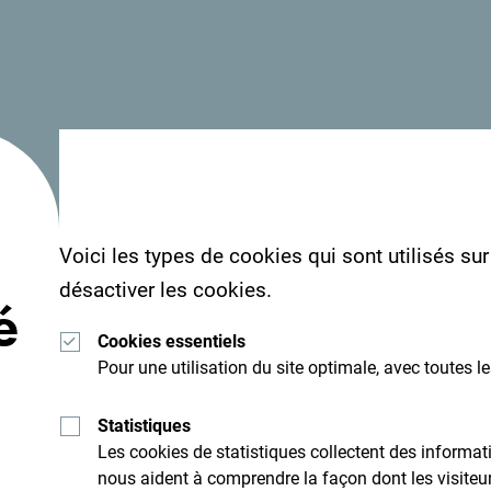
Lisez les impressions des visiteurs. Nous aimerio
Voici les types de cookies qui sont utilisés su
hashtag suivant:
#gomontenegro
.
désactiver les cookies.
é
Cookies essentiels
Pour une utilisation du site optimale, avec toutes l
Statistiques
Les cookies de statistiques collectent des inform
nous aident à comprendre la façon dont les visiteurs