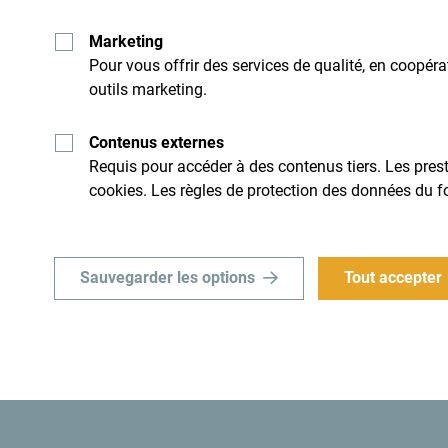
Marketing
Pour vous offrir des services de qualité, en coopér
outils marketing.
Recevez des idées et
suggestions par mail:
Contenus externes
Requis pour accéder à des contenus tiers. Les presta
cookies. Les règles de protection des données du f
Explore cette d
Sauvegarder les options
Tout accepter
idi. Ne le survole pas, mais
Un petit pays d'une incroyable
son caractère.