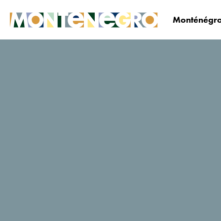
Monténégro
Le Monténégro
Planifiez&réservez
Où dormi
Kruna
Notes des utilisateurs de
Tripadvisor
7 Avis
Réservez maintenant