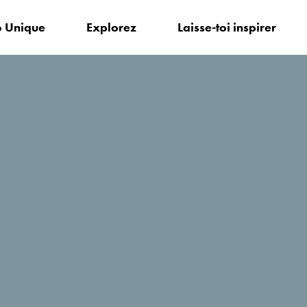
 Unique
Explorez
Laisse-toi inspirer
r?
Kruna