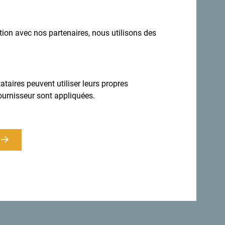
ation avec nos partenaires, nous utilisons des
Inscrivez-vous pour recevoir la newsletter
taires peuvent utiliser leurs propres
ournisseur sont appliquées.
estination toute l'année
 diversité.