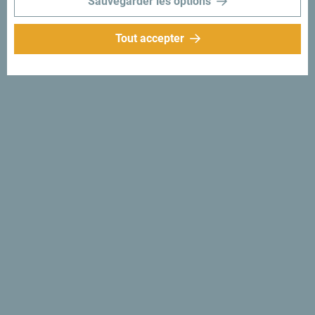
Sauvegarder les options
Tout accepter
Suivez-nous:
Recevez des idées et
suggestions par
mail:
Inscrivez-vous pour
recevoir la newsletter
Découvre ce pays unique!
Si petit que tu pourrais en faire le tour en une après-midi.
Ne le survole pas, mais essaie au contraire de t’imprégner
de sa beauté et de son caractère.