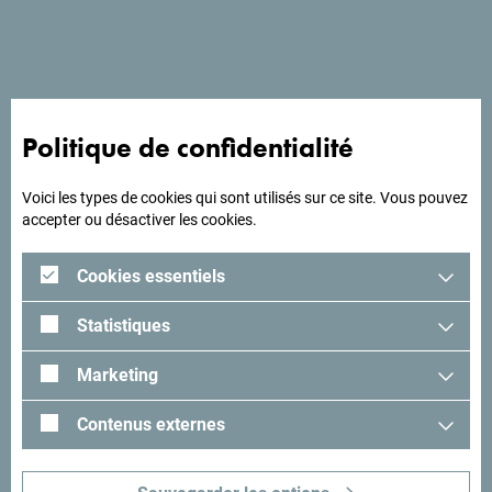
proximité de l'une des plus belles plages de l'Adriatique.
A la recherche d'idées
Politique de confidentialité
pour votre voyage?
Voici les types de cookies qui sont utilisés sur ce site. Vous pouvez
accepter ou désactiver les cookies.
Lisez les impressions des visiteurs. Nous aimerions avoir
les vôtres: partagez-les avec le hashtag suivant:
Cookies essentiels
#gomontenegro
.
Statistiques
Marketing
Contenus externes