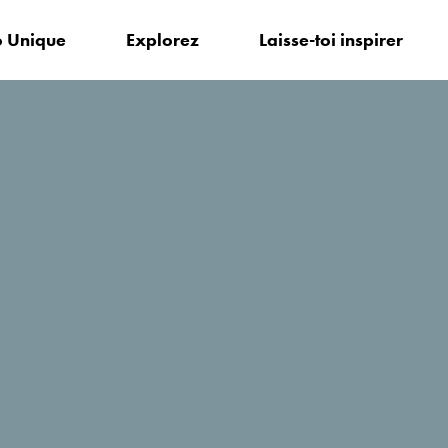
 Unique
Explorez
Laisse-toi inspirer
r?
Ville Oliva