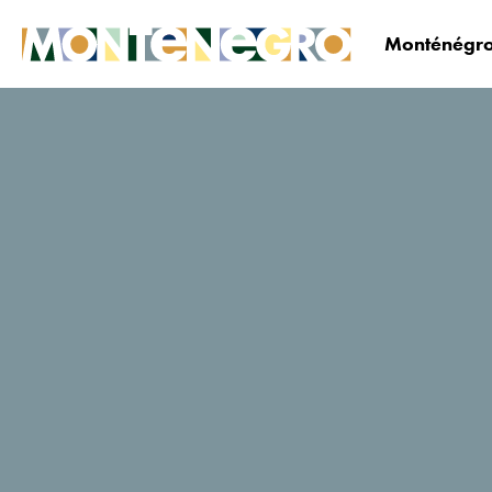
Monténégro
Le Monténégro
Planifiez&réservez
Où dormi
Ville Oliva
Notes des utilisateurs de
Tripadvisor
624 Avis
Réservez
Site
maintenant
web