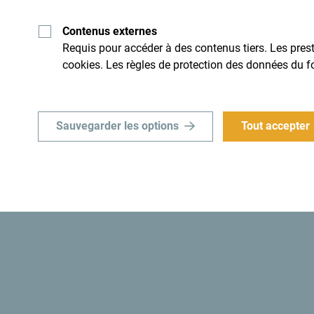
Explore cette d
Contenus externes
Requis pour accéder à des contenus tiers. Les presta
cookies. Les règles de protection des données du f
idi. Ne le survole pas, mais
Un petit pays d'une incroyable
son caractère.
Sauvegarder les options
Tout accepter
Le sais-tu? “En 1991, les autorités monténégrine