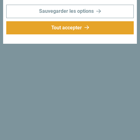
Sauvegarder les options
Tout accepter
Suivez-nous:
Recevez des idées et
suggestions par
mail:
Inscrivez-vous pour
recevoir la newsletter
Découvre ce pays unique!
Si petit que tu pourrais en faire le tour en une après-midi.