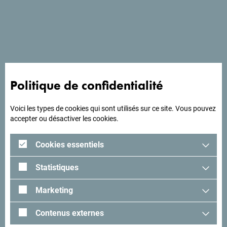
A proximité des gares routières et ferroviaires ainsi que du
centre ville, cet hôtel vous permet de rejoindre rapidement
votre destination.
Politique de confidentialité
A la recherche d'idées
Voici les types de cookies qui sont utilisés sur ce site. Vous pouvez
pour votre voyage?
accepter ou désactiver les cookies.
Cookies essentiels
Lisez les impressions des visiteurs. Nous aimerions avoir
les vôtres: partagez-les avec le hashtag suivant:
Statistiques
#gomontenegro
.
Marketing
Contenus externes