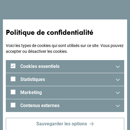
A la recherche d'idées
Politique de confidentialité
pour votre voyage?
Voici les types de cookies qui sont utilisés sur ce site. Vous pouvez
Lisez les impressions des visiteurs. Nous aimerions avoir
accepter ou désactiver les cookies.
les vôtres: partagez-les avec le hashtag suivant:
#gomontenegro
.
Cookies essentiels
Statistiques
Marketing
Contenus externes
Sauvegarder les options