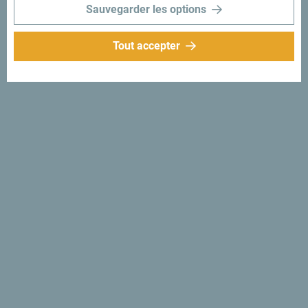
Sauvegarder les options
Tout accepter
Suivez-nous:
Recevez des idées et
suggestions par
mail:
Inscrivez-vous pour
recevoir la newsletter
Découvre ce pays unique!
Si petit que tu pourrais en faire le tour en une après-midi.
Ne le survole pas, mais essaie au contraire de t’imprégner
de sa beauté et de son caractère.