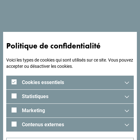
chambres triple. Une dépendance, située à 20 mètres,
comprend 22 chambres triple et 3 appartements.
Politique de confidentialité
A la recherche d'idées
pour votre voyage?
Voici les types de cookies qui sont utilisés sur ce site. Vous pouvez
accepter ou désactiver les cookies.
Lisez les impressions des visiteurs. Nous aimerions avoir
Cookies essentiels
les vôtres: partagez-les avec le hashtag suivant:
#gomontenegro
.
Statistiques
Marketing
Contenus externes