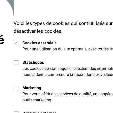
Voici les types de cookies qui sont utilisés su
désactiver les cookies.
é
Cookies essentiels
Pour une utilisation du site optimale, avec toutes l
Statistiques
Recevez des idées et
Les cookies de statistiques collectent des inform
suggestions par mail:
nous aident à comprendre la façon dont les visiteurs
Marketing
Pour vous offrir des services de qualité, en coopér
Explore cette d
outils marketing.