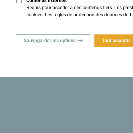
Contenus externes
idi. Ne le survole pas, mais
Un petit pays d'une incroyable
Requis pour accéder à des contenus tiers. Les presta
son caractère.
cookies. Les règles de protection des données du f
Sauvegarder les options
Tout accepter
Le sais-tu? “En 1991, les autorités monténégrine
Monténégro le premier
État écologique au mond