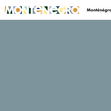
Monténégro
Le Monténégro
Planifiez&réservez
Où dormi
Adria
Notes des utilisateurs de
Tripadvisor
20 Avis