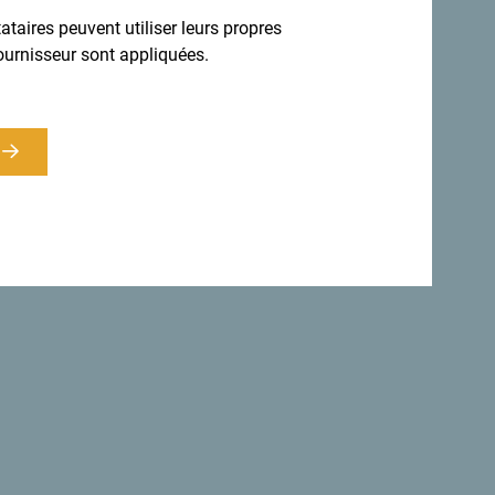
 diversité.
taires peuvent utiliser leurs propres
ournisseur sont appliquées.
s ont adopté une charte faisant du
e.
"