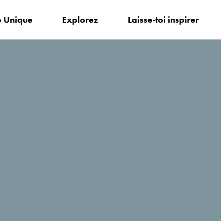
 Unique
Explorez
Laisse-toi inspirer
r?
Adria