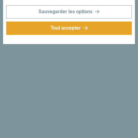
Sauvegarder les options
Tout accepter
Suivez-nous:
Recevez des idées et
suggestions par
mail:
Inscrivez-vous pour
recevoir la newsletter
Découvre ce pays unique!
Si petit que tu pourrais en faire le tour en une après-midi.