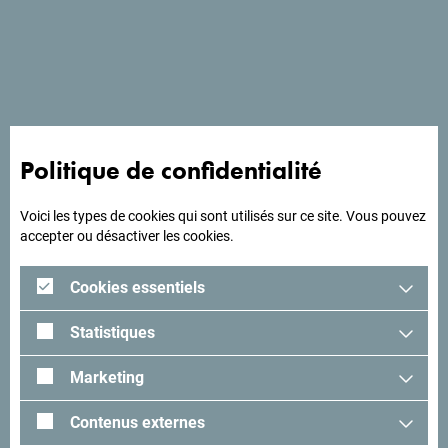
L'hôtel Beach Resort est un complexe touristique très
attractif, il est situé en bord de mer dans une magnifique
crique entre Petrovac et Bar. C'est un endroit idéal pour
profiter de ces deux villes.
Politique de confidentialité
A la recherche d'idées
Voici les types de cookies qui sont utilisés sur ce site. Vous pouvez
pour votre voyage?
accepter ou désactiver les cookies.
Cookies essentiels
Lisez les impressions des visiteurs. Nous aimerions avoir
les vôtres: partagez-les avec le hashtag suivant:
Statistiques
#gomontenegro
.
Marketing
Contenus externes