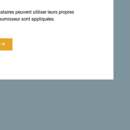
taires peuvent utiliser leurs propres
 diversité.
ournisseur sont appliquées.
s ont adopté une charte faisant du
e.
"