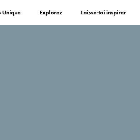
 Unique
Explorez
Laisse-toi inspirer
r?
Guinness