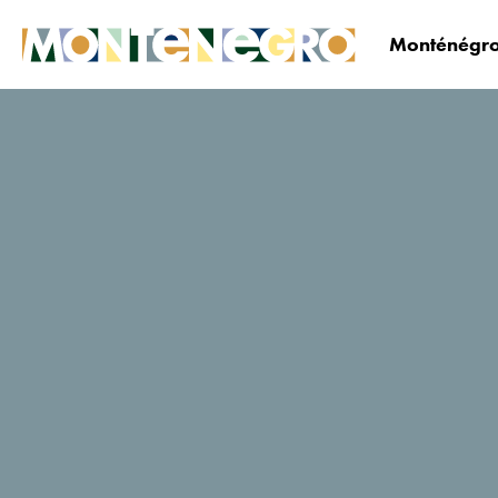
Monténégro
Le Monténégro
Planifiez&réservez
Où dormi
Guinness
Notes des utilisateurs de
Tripadvisor
10 Avis
Réservez
Site
maintenant
web