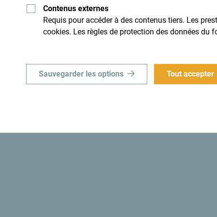
Contenus externes
Requis pour accéder à des contenus tiers. Les presta
idi. Ne le survole pas, mais
Un petit pays d'une incroyable
cookies. Les règles de protection des données du f
son caractère.
Sauvegarder les options
Tout accepter
Le sais-tu? “En 1991, les autorités monténégrine
Monténégro le premier
État écologique au mond