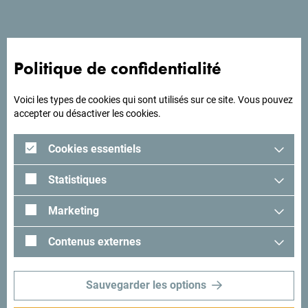
A la recherche d'idées
pour votre voyage?
Politique de confidentialité
Voici les types de cookies qui sont utilisés sur ce site. Vous pouvez
Lisez les impressions des visiteurs. Nous aimerions avoir
accepter ou désactiver les cookies.
les vôtres: partagez-les avec le hashtag suivant:
#gomontenegro
.
Cookies essentiels
Statistiques
Marketing
Contenus externes
Sauvegarder les options