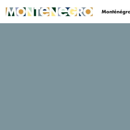
Monténégro
Le Monténégro
Planifiez&réservez
Où dormi
Pljevlja