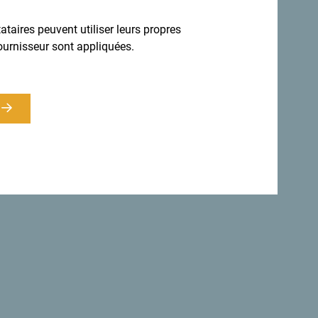
taires peuvent utiliser leurs propres
 diversité.
ournisseur sont appliquées.
s ont adopté une charte faisant du
e.
"