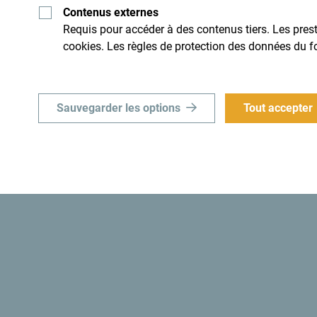
Contenus externes
Requis pour accéder à des contenus tiers. Les presta
idi. Ne le survole pas, mais
Un petit pays d'une incroyable
cookies. Les règles de protection des données du f
son caractère.
Sauvegarder les options
Tout accepter
Le sais-tu? “En 1991, les autorités monténégrine
Monténégro le premier
État écologique au mond