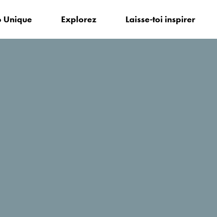
 Unique
Explorez
Laisse-toi inspirer
r?
Pljevlja