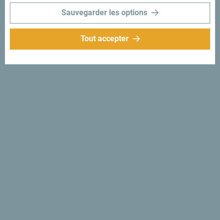
Sauvegarder les options
Tout accepter
Suivez-nous:
Recevez des idées et
suggestions par
mail:
Inscrivez-vous pour
recevoir la newsletter
Découvre ce pays unique!
Si petit que tu pourrais en faire le tour en une après-midi.
Ne le survole pas, mais essaie au contraire de t’imprégner