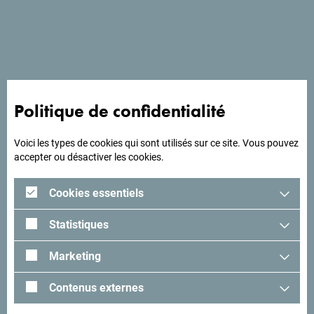
Avec ses 18 chambres, toutes pourvues d'une terrasse qui
donne sur un panorama naturel magnifique, l'hôtel Enigma
est un endroit idéal pour se reposer et se détendre.
Politique de confidentialité
A la recherche d'idées
pour votre voyage?
Voici les types de cookies qui sont utilisés sur ce site. Vous pouvez
accepter ou désactiver les cookies.
Lisez les impressions des visiteurs. Nous aimerions avoir
Cookies essentiels
les vôtres: partagez-les avec le hashtag suivant:
#gomontenegro
.
Statistiques
Marketing
Contenus externes