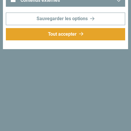
Contenus externes
Sauvegarder les options
Tout accepter
Suivez-nous:
Recevez des idées et
suggestions par
mail:
Inscrivez-vous pour
recevoir la newsletter
Découvre ce pays unique!