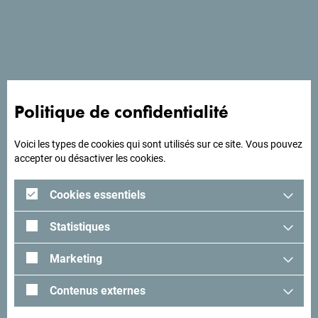
L'hôtel Le Domaine se trouve à 7 kilomètres du centre
d'Ulcinj.
Politique de confidentialité
A la recherche d'idées
pour votre voyage?
Voici les types de cookies qui sont utilisés sur ce site. Vous pouvez
accepter ou désactiver les cookies.
Lisez les impressions des visiteurs. Nous aimerions avoir
Cookies essentiels
les vôtres: partagez-les avec le hashtag suivant:
#gomontenegro
.
Statistiques
Marketing
Contenus externes