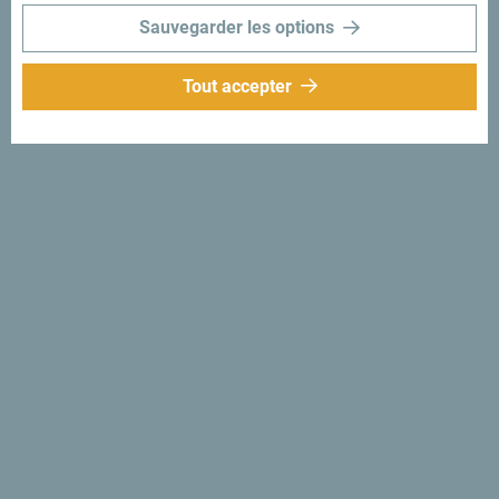
Sauvegarder les options
Tout accepter
Suivez-nous:
Recevez des idées et
suggestions par
mail:
Inscrivez-vous pour
recevoir la newsletter
Découvre ce pays unique!
Si petit que tu pourrais en faire le tour en une après-midi.
Ne le survole pas, mais essaie au contraire de t’imprégner