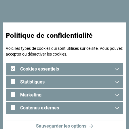
A la recherche d'idées
Politique de confidentialité
pour votre voyage?
Voici les types de cookies qui sont utilisés sur ce site. Vous pouvez
accepter ou désactiver les cookies.
Lisez les impressions des visiteurs. Nous aimerions avoir
les vôtres: partagez-les avec le hashtag suivant:
Cookies essentiels
#gomontenegro
.
Statistiques
Marketing
Contenus externes
Sauvegarder les options