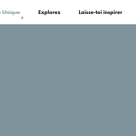
 Unique
Explorez
Laisse-toi inspirer
es de l’Adriatique
Des plages magnifiques
Vous pensez venir bientôt passer vos
Parfait! Sable fin, kitesurf, petites c
magnifiques vous attendent. Faites 
là où ils réaliseront!