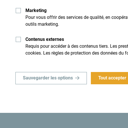
Paisibles criques, hôte
Marketing
Pour vous offrir des services de qualité, en coopér
sauvages
outils marketing.
Contenus externes
Vous êtes au Monténégro? Vous pensez y venir bi
Requis pour accéder à des contenus tiers. Les presta
souhaite la bienvenue!
cookies. Les règles de protection des données du f
Envie de vacances de 
Sauvegarder les options
Tout accepter
La presqu’ile de Sveti Stefan, avec ses plages, réal
reliée à la terre ferme par une étroite bande de 
séjour idéal avec de part et d’autre des plages d
N’hésitez pas à lire l’article du journaliste de CN