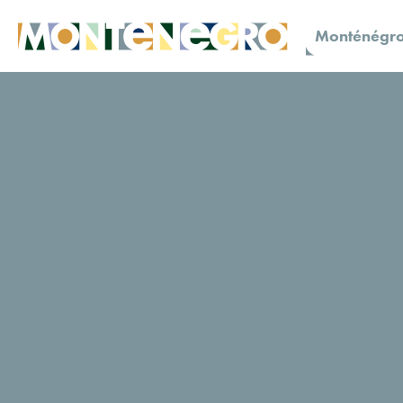
Monténégro
Le Monténégro
Monténégro Unique
Les perl
Des plages
magnifiques