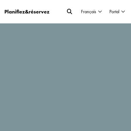
Planifiez&réservez
Français
Portal
 vacances sur le littoral monténégrin?
riques cachées et bien d’autres endroits
votre liste de vœux et nous vous emmenons