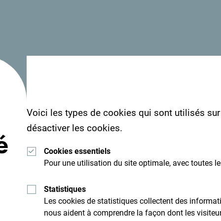
Faits:
Longueur du littoral:
293 km
Villes du littoral:
Herceg Novi, Tivat,
Kotor,Budva, Bar, Ulcinj
Voici les types de cookies qui sont utilisés su
Plus longue plage:
désactiver les cookies.
é
Velika plaza (Grande plage)
Cookies essentiels
Pour une utilisation du site optimale, avec toutes l
Ulcinj (13 km)
Statistiques
Les cookies de statistiques collectent des inform
nous aident à comprendre la façon dont les visiteurs