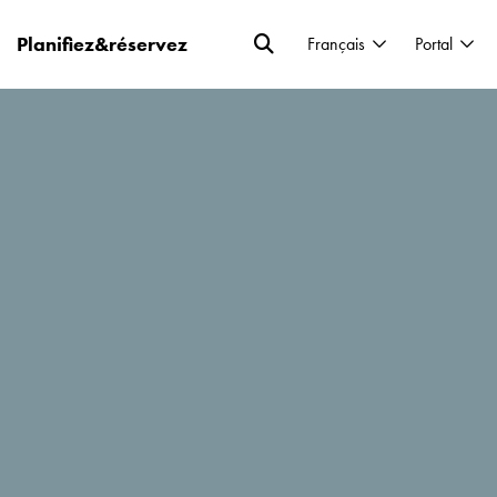
Planifiez&réservez
Français
Portal
? Les stations monténégrines vous attendent!
ux équipements modernes vous garantissant