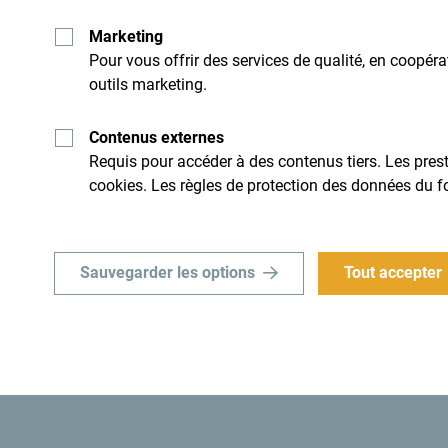
mécaniques: 2035 m.
Marketing
Pistes pour débutants, remonte-
Pour vous offrir des services de qualité, en coopér
pente pour enfants, école de ski,
outils marketing.
transfert, parking (200 places)
Kolasin 1450
Contenus externes
Requis pour accéder à des contenus tiers. Les presta
+382 (0) 68 041 450
cookies. Les règles de protection des données du f
office@kolasin1450.com
https://kolasin1450.com
Sauvegarder les options
Tout accepter
Contact : +382 (0) 68 041 450
office@kolasin1450.com
https://kolasin1450.com
A 9 km du centre de Kolašin