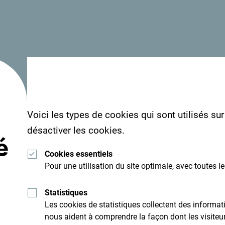
Les plus grandes stations de ski du
Monténégro:
Kolašin 1600
Contact : +382 (0) 63 444 555
kolasin1600@skijalista.me
Voici les types de cookies qui sont utilisés su
https://www.skijalista.me
désactiver les cookies.
é
A 12 km du centre de Kolasin
Cookies essentiels
Remontées mécaniques K8 (6
Pour une utilisation du site optimale, avec toutes l
places) pour rejoindre les 8 pistes
(2 bleues, 4 rouges et 2 noires)
Statistiques
d’une longueur totale de 10,5 km.
Les cookies de statistiques collectent des inform
Altitude d’arrivée des remontées
nous aident à comprendre la façon dont les visiteurs