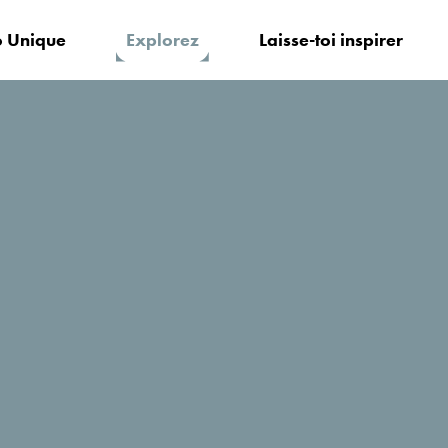
 Unique
Explorez
Laisse-toi inspirer
Skier au Monténégro
Prêts à vivre un hiver extraordinaire
Découvrez des domaines skiables a
des moments de glisse fabuleux!