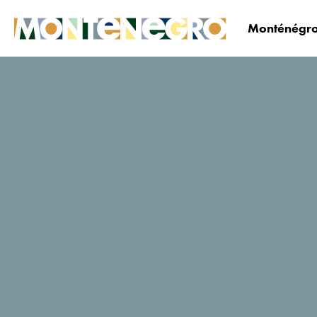
Monténégro
Le Monténégro
Explorez
Aventure et nature
Skier au
Monténégro