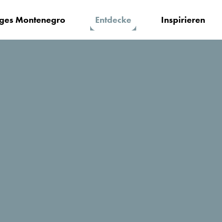
iges Montenegro
Entdecke
Inspirieren
ders
Yoga
Bist du Yoga-Liebhaber? Dann pack d
Yogamatte mit und mach dich auf de
Schatten von Olivenbäumen deine inn
Die Aromen der Meeresbrise oder Duf
Sinne beflügeln. Beginne gleich jetzt
Montenegro zu bieten hat.