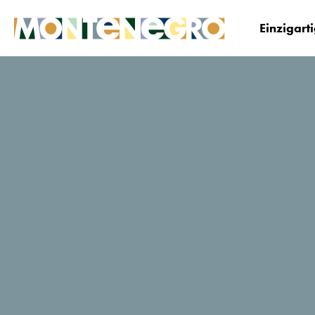
Einzigart
Montenegro
Entdecke
Abenteuer mal woan
Yoga