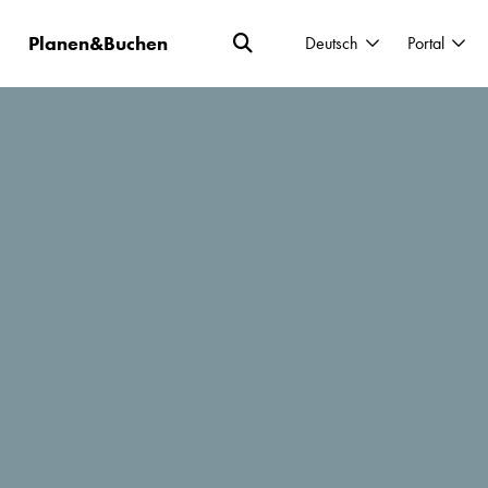
Planen&Buchen
Deutsch
Portal
eine Koffer, nimm deine Lieblings-
n Weg zu einer versteckten Oase, um im
ere Ruhe und Konzentration wiederzufinden.
t der Wildblumen in den Bergen wird deine
 in einer der malerischen Oasen der Ruhe, die