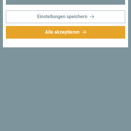
Einstellungen speichern
Alle akzeptieren
Broschüren und
Informationsmaterial
Lerne dein Reiseziel schon
vor der Ankunft kennen
Brauchst du noch Tipps und Informationen zu deinem
Reiseziel, um dann einen perfekten Urlaub zu verbringen
und um es besser kennenzulernen? Dann suche nicht
weiter: Wir haben alles, was du brauchst. Von einer