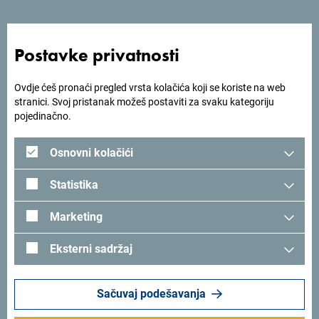
Odluka - Podrška za razvoj MICE turizma
Postavke privatnosti
Mjera - Partnerstvo sa turoperatorima i
turističkim agencijama u promociji Crne
Ovdje ćeš pronaći pregled vrsta kolačića koji se koriste na web
Gore kao turističke destinacije
stranici. Svoj pristanak možeš postaviti za svaku kategoriju
pojedinačno.
Aneks I
Osnovni kolačići
Odluka
I
Statistika
Odluka
II
Marketing
Mjera - za dobijanje podrške za
Eksterni sadržaj
unapređenje organizovanih avionskih
dolazaka putem zajedničke marketing
kampanje sa turoperatorima
Sačuvaj podešavanja