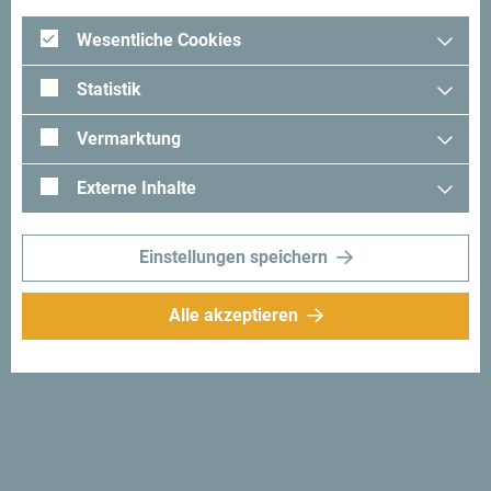
Wesentliche Cookies
Statistik
Vermarktung
Externe Inhalte
Einstellungen speichern
Alle akzeptieren
Beliebte Kreuzfahrtorte
und damit verbundene
Aktivitäten: