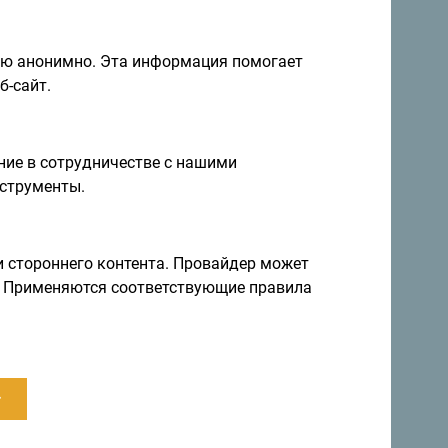
ию анонимно. Эта информация помогает
б-сайт.
ие в сотрудничестве с нашими
струменты.
я и идеи на
Подписаться на рассылку
и стороннего контента. Провайдер может
ы. Применяются соответствующие правила
правление круглый год
а невероятно разнообразна.