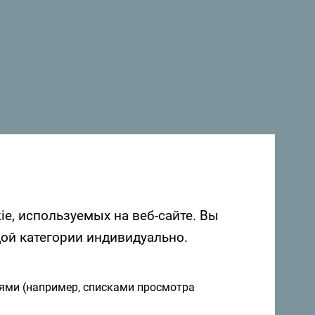
ий залив, внесённый в список
ла является первоклассным
ногории. Эта тщательно
о сочетает в себе природную красоту и
еди лучших люксовых отелей Черногории.
ie, используемых на веб-сайте. Вы
 в Черногории. Мы будем рады услышать
дой категории индивидуально.
о Черногории с помощью следующего
иями (например, списками просмотра