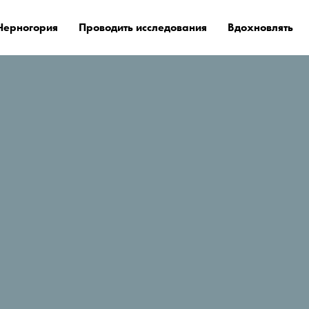
Черногория
Проводить исследования
Вдохновлять
е остановиться?
Mamula Island