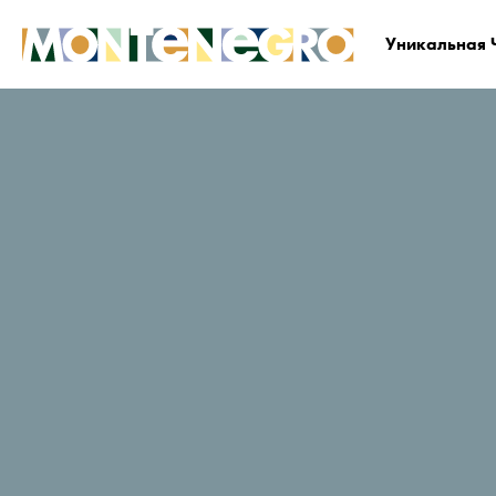
Уникальная 
Черногория
Планируйте и бронируйте
Гд
Mamula Island
Рейтинг путешественников в
TripAdvisor
8 Отзывы