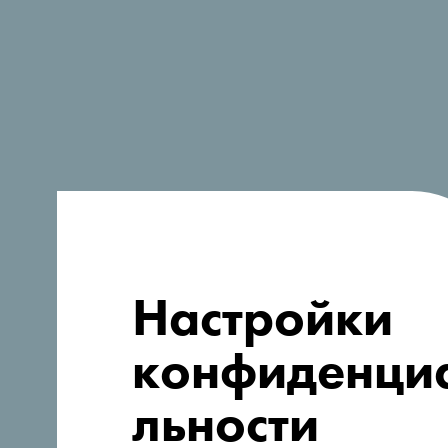
Настройки
Ищете идеи
конфиденци
для поездки?
льности