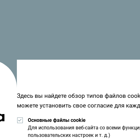
Уютно расположенный у входа в Бококоторск
Всемирного наследия ЮНЕСКО, остров Маму
пятизвёздочным курортом класса люкс в Чер
восстановленная крепость 19 века гармоничн
богатое культурное наследие, выделяя её ср
Здесь вы найдете обзор типов файлов cook
Посмотрите, как другие провели свое время
можете установить свое согласие для каж
а
от вас - поделитесь своими впечатлениями 
Основные файлы cookie
хэштега:
#gomontenegro
.
Для использования веб-сайта со всеми функц
пользовательских настроек и т. д.)