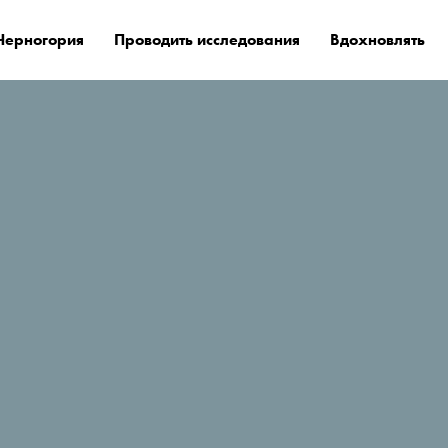
Черногория
Проводить исследования
Вдохновлять
лезные советы и факты
Как сэкономить время и избавить 
кты
Смотрите наши практические сове
полезна.