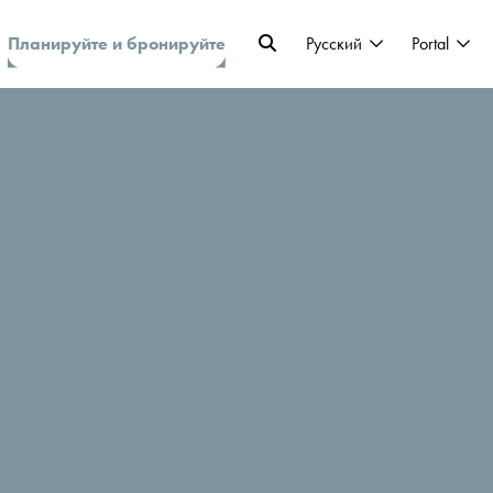
Планируйте и бронируйте
Pусский
Portal
себя от стресса в путешествии?
ты и информацию, которая будет вам