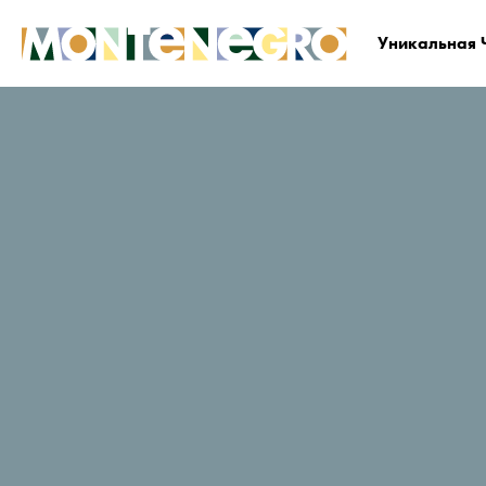
Уникальная 
Черногория
Планируйте и бронируйте
По
Полезные
советы и фа