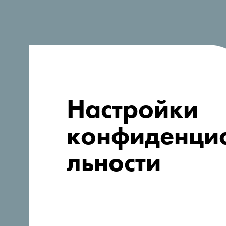
Настройки
Совет путешественникам
конфиденци
Валюта и способы оплат
льности